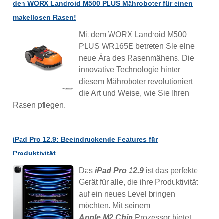
den WORX Landroid M500 PLUS Mähroboter für einen
makellosen Rasen!
Mit dem WORX Landroid M500
PLUS WR165E betreten Sie eine
neue Ära des Rasenmähens. Die
innovative Technologie hinter
diesem Mähroboter revolutioniert
die Art und Weise, wie Sie Ihren
Rasen pflegen.
iPad Pro 12.9: Beeindruckende Features für
Produktivität
Das
iPad Pro 12.9
ist das perfekte
Gerät für alle, die ihre Produktivität
auf ein neues Level bringen
möchten. Mit seinem
Apple M2 Chip
Prozessor bietet